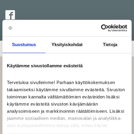
Suostumus
Yksityiskohdat
Tietoja
Käytämme sivustollamme evästeitä
LIIKKEEN TARJOUKSET
Tervetuloa sivullemme! Parhaan käyttökokemuksen
takaamiseksi käytämme sivullamme evästeitä. Sivuston
toiminnan kannalta välttämättömien evästeiden lisäksi
Ei näytettävää sisältöä juuri nyt
käytämme evästeitä sivuston kävijämäärän
analysoimiseen ja markkinoinnin räätälöimiseen. Lisäksi
jaamme sosiaalisen median, mainosalan ja analytiikka-
alan kumppaneillemme tietoja siitä, miten käytät
sivustoamme. Kumppanimme voivat yhdistää näitä