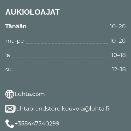
AUKIOLOAJAT
Tänään
10–20
ma-pe
10–20
la
10–18
su
12–18
Luhta.com
luhtabrandstore.kouvola@luhta.fi
+358447540299