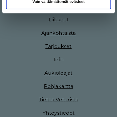
Vain välttämättömät evästeet
Liikkeet
Ajankohtaista
Tarjoukset
Info
Aukioloajat
Pohjakartta
Tietoa Veturista
Yhteystiedot