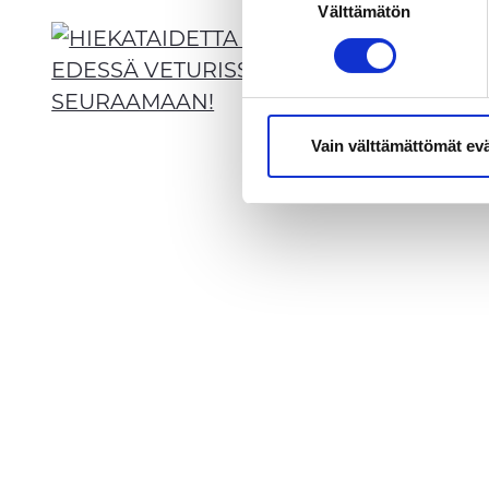
on käynyt Google Display Net
Välttämätön
valinta
Analyticsiin kertyy vain anon
demografia-tiedoista. Tietoa vi
Vain välttämättömät ev