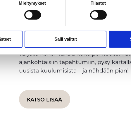
work -verkostossa sekä tämän datan perusteella arvioi kävijän 
Mieltymykset
Tilastot
yymia tietoa kävijäryhmien oletetuista kiinnostuksen kohteista s
erailluista sivustoista tai yksittäisistä kävijöistä ei kerätä."
AJANKOHTAISTA
ästeet
Salli valitut
Hyviä hetkiä piipahtaa Veturissa!
Tarjolla kokemuksia koko perheelle. Tu
ajankohtaisiin tapahtumiin, pysy karta
uusista kuulumisista – ja nähdään pian!
KATSO LISÄÄ