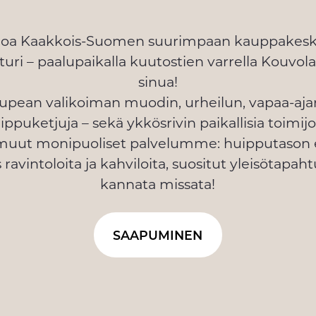
loa Kaakkois-Suomen suurimpaan kauppakes
ri – paalupaikalla kuutostien varrella Kouvolas
sinua!
 upean valikoiman muodin, urheilun, vapaa-aja
ippuketjuja – sekä ykkösrivin paikallisia toimij
 muut monipuoliset palvelumme: huipputason e
 ravintoloita ja kahviloita, suositut yleisötapah
kannata missata!
SAAPUMINEN