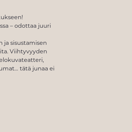
kukseen!
sa – odottaa juuri
n ja sisustamisen
oita. Viihtyvyyden
lokuvateatteri,
tumat… tätä junaa ei