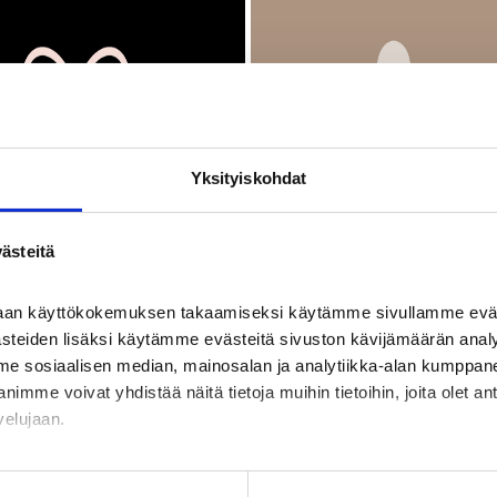
Yksityiskohdat
ästeitä
haan käyttökokemuksen takaamiseksi käytämme sivullamme eväst
ästeiden lisäksi käytämme evästeitä sivuston kävijämäärän anal
me sosiaalisen median, mainosalan ja analytiikka-alan kumppanei
LAHJAKORTTI
PIKKUVETURI
e voivat yhdistää näitä tietoja muihin tietoihin, joita olet antan
velujaan.
 myös kävijöiden kiinnostuksen kohteista sen perusteella millaisil