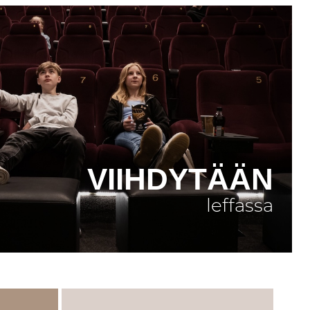
VIIHDYTÄÄN
leffassa