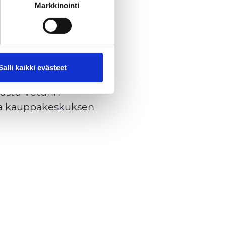
demografia-tietoja. Google
Markkinointi
ekä kävijäryhmien oletetuista
Salli kaikki evästeet
tustu Veturin
lla kauppakeskuksen