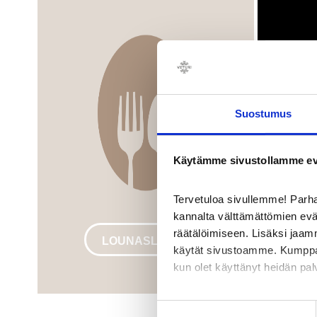
Suostumus
Käytämme sivustollamme ev
Tervetuloa sivullemme! Par
kannalta välttämättömien ev
räätälöimiseen. Lisäksi jaam
LOUNASLISTAT
käytät sivustoamme. Kumppanimm
kun olet käyttänyt heidän pal
Google Analytics kerää tietoa
Suostumuksen