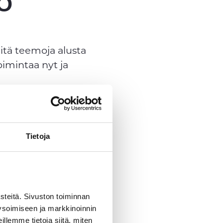
Ö
eitä teemoja alusta
imintaa nyt ja
Tietoja
alämmöllä
eitä. Sivuston toiminnan
ysoimiseen ja markkinoinnin
llemme tietoja siitä, miten