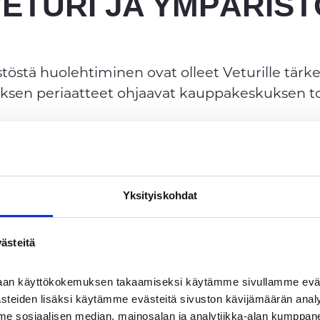
VETURI JA YMPÄRIST
töstä huolehtiminen ovat olleet Veturille tärk
tyksen periaatteet ohjaavat kauppakeskuksen to
us on tekoja:
Yksityiskohdat
maasta
stä 100 % ja lämmityksestä 70 % tuotetaan ma
ästeitä
töaste 100 %
haan käyttökokemuksen takaamiseksi käytämme sivullamme eväst
ästeiden lisäksi käytämme evästeitä sivuston kävijämäärän anal
me sosiaalisen median, mainosalan ja analytiikka-alan kumppanei