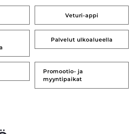
Veturi-appi
Palvelut ulkoalueella
a
Promootio- ja
myyntipaikat