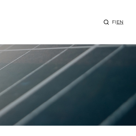
FI
EN