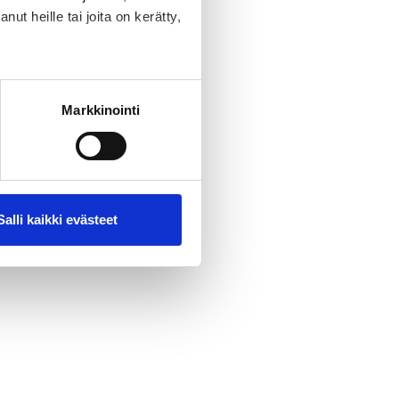
iikkeissä
ut heille tai joita on kerätty,
la sivustoilla kävijän selain
demografia-tietoja. Google
Markkinointi
ekä kävijäryhmien oletetuista
rin K-Citymarketin
Salli kaikki evästeet