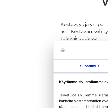
Kestävyys ja ympäris
asti. Kestävän kehi
tulevaisuudessa.
Meille vastuullisu
Suostumus
Energiaa suoraan 
Veturin viilennykse
Käytämme sivustollamme ev
Jätteiden hyötykäyt
Tervetuloa sivullemme! Par
kannalta välttämättömien ev
Kierrätys kunniaan
räätälöimiseen. Lisäksi jaam