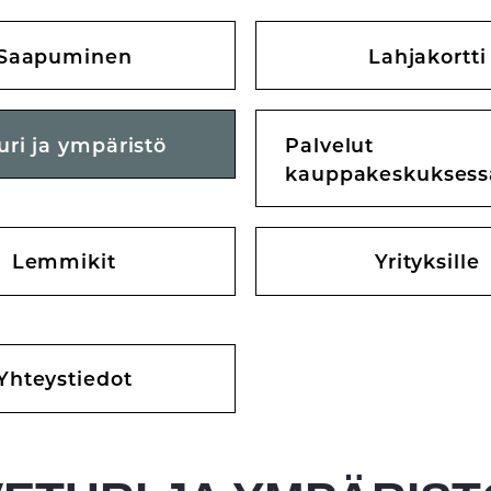
Saapuminen
Lahjakortti
uri ja ympäristö
Palvelut
kauppakeskuksess
Lemmikit
Yrityksille
Yhteystiedot