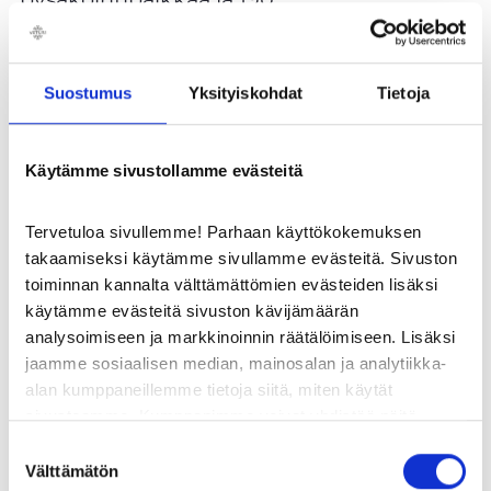
polkupyöräpaikkaa. Paikallisliikenteen
reiteillä 1,2 ja 7 pääsee Veturiin pitkin
päivää ja myös Onnibussin pysäkki
Suostumus
Yksityiskohdat
Tietoja
sijaitsee Veturin piha-alueella.
Käytämme sivustollamme evästeitä
Pinta-ala
Tervetuloa sivullemme! Parhaan käyttökokemuksen
Veturin kokonaispinta-ala on 60 0000 m²,
takaamiseksi käytämme sivullamme evästeitä. Sivuston
toiminnan kannalta välttämättömien evästeiden lisäksi
josta vuokrattavan pinta-alan osuus on 42
käytämme evästeitä sivuston kävijämäärän
807 m².
analysoimiseen ja markkinoinnin räätälöimiseen. Lisäksi
jaamme sosiaalisen median, mainosalan ja analytiikka-
alan kumppaneillemme tietoja siitä, miten käytät
Kävijät vuonna 2025
sivustoamme. Kumppanimme voivat yhdistää näitä
tietoja muihin tietoihin, joita olet antanut heille tai joita on
Suostumuksen
kerätty, kun olet käyttänyt heidän palvelujaan.
Välttämätön
valinta
Kauppakeskuksessa vieraili vuonna 2025