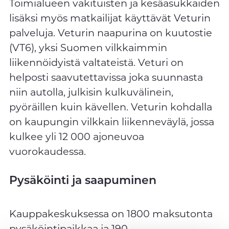
Toimialueen vakituisten ja kesäasukkaiden
lisäksi myös matkailijat käyttävät Veturin
palveluja. Veturin naapurina on kuutostie
(VT6), yksi Suomen vilkkaimmin
liikennöidyistä valtateistä. Veturi on
helposti saavutettavissa joka suunnasta
niin autolla, julkisin kulkuvälinein,
pyöräillen kuin kävellen. Veturin kohdalla
on kaupungin vilkkain liikenneväylä, jossa
kulkee yli 12 000 ajoneuvoa
vuorokaudessa.
Pysäköinti ja saapuminen
Kauppakeskuksessa on 1800 maksutonta
pysäköintipaikkaa ja 190