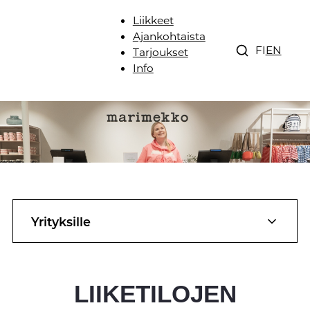
Liikkeet
Ajankohtaista
FI
EN
Tarjoukset
Info
Yrityksille
LIIKETILOJEN