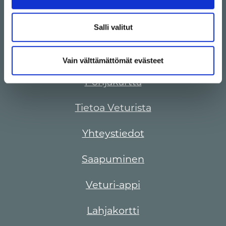
Tarjoukset
Salli valitut
Info
Aukioloajat
Vain välttämättömät evästeet
Pohjakartta
Tietoa Veturista
Yhteystiedot
Saapuminen
Veturi-appi
Lahjakortti