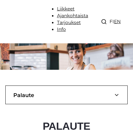
Liikkeet
Ajankohtaista
FI
EN
Tarjoukset
Info
Palaute
PALAUTE