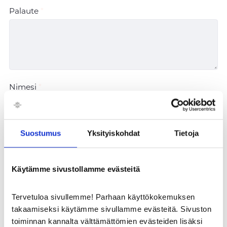
Palaute
Nimesi
Suostumus
Yksityiskohdat
Tietoja
Sähköpostiosoitteesi
Käytämme sivustollamme evästeitä
Haluan, että minulle vastataan
Rekisteriseloste
Tervetuloa sivullemme! Parhaan käyttökokemuksen
takaamiseksi käytämme sivullamme evästeitä. Sivuston
toiminnan kannalta välttämättömien evästeiden lisäksi
LÄHETÄ