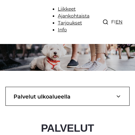
Liikkeet
Ajankohtaista
FI
EN
Tarjoukset
Info
Palvelut ulkoalueella
PALVELUT