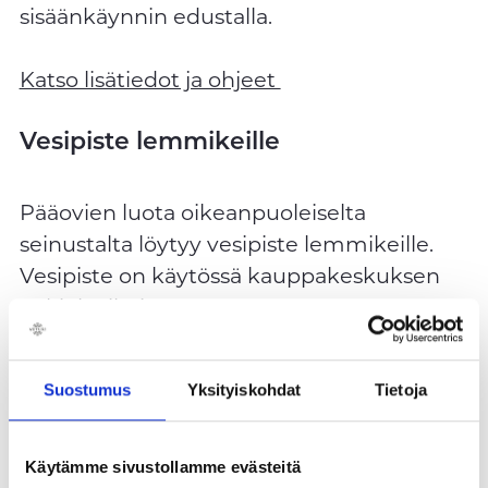
sisäänkäynnin edustalla.
Katso lisätiedot ja ohjeet
Vesipiste lemmikeille
Pääovien luota oikeanpuoleiselta
seinustalta löytyy vesipiste lemmikeille.
Vesipiste on käytössä kauppakeskuksen
aukioloaikoina.
Lemmikkiboksit
Suostumus
Yksityiskohdat
Tietoja
Veturin sisäänkäyntien yhteydessä on
lukittavia lemmikkibokseja, joista löytyy
Käytämme sivustollamme evästeitä