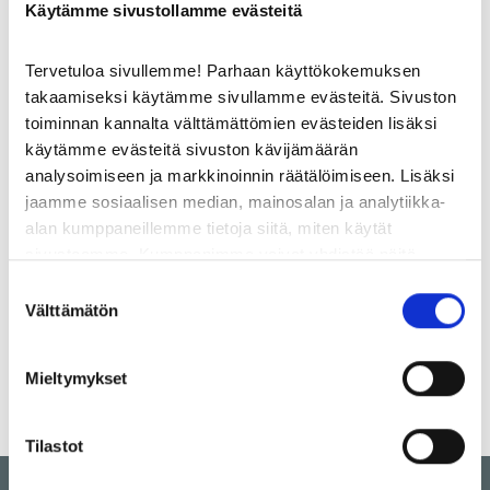
Käytämme sivustollamme evästeitä
päällä!
Tervetuloa sivullemme! Parhaan käyttökokemuksen
takaamiseksi käytämme sivullamme evästeitä. Sivuston
toiminnan kannalta välttämättömien evästeiden lisäksi
käytämme evästeitä sivuston kävijämäärän
analysoimiseen ja markkinoinnin räätälöimiseen. Lisäksi
LEMMIKIT OVAT TERVETULLEITA VETURIIN – MYÖS KESÄMATKALLA!
jaamme sosiaalisen median, mainosalan ja analytiikka-
alan kumppaneillemme tietoja siitä, miten käytät
Lemmikki mukana matkassa? Veturi tarjoaa
sivustoamme. Kumppanimme voivat yhdistää näitä
sujuvan pysähdyksen myös nelijalkaisille
tietoja muihin tietoihin, joita olet antanut heille tai joita on
vieraille.
Suostumuksen
kerätty, kun olet käyttänyt heidän palvelujaan.
Välttämätön
valinta
Google Analytics kerää tietoa myös kävijöiden
Mieltymykset
kiinnostuksen kohteista sen perusteella millaisilla
sivustoilla kävijän selain on käynyt Google Display
Network -verkostossa sekä tämän datan perusteella
Tilastot
arvioi kävijän demografia-tietoja. Google Analyticsiin