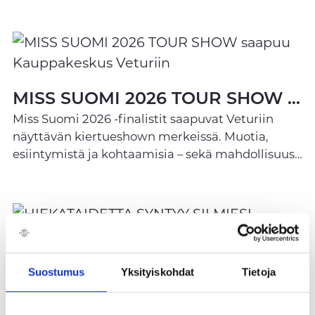
MISS SUOMI 2026 TOUR SHOW saapuu Kauppakeskus Veturiin
Miss Suomi 2026 -finalistit saapuvat Veturiin
näyttävän kiertueshown merkeissä. Muotia,
esiintymistä ja kohtaamisia – sekä mahdollisuus
tavata finalistit livenä.
Suostumus
Yksityiskohdat
Tietoja
HIEKATAIDETTA SYNTYY SILMIESI EDESSÄ VETURISSA – TERVETULOA SEURAAMAAN!
Tule kokemaan näyttävä kesäelämys paikan