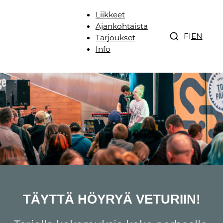
Liikkeet
Ajankohtaista
FI
EN
Tarjoukset
Info
TÄYTTÄ HÖYRYÄ VETURIIN!