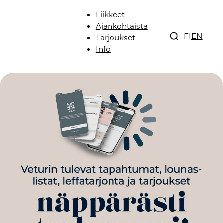
Liikkeet
Ajankohtaista
FI
EN
Tarjoukset
Info