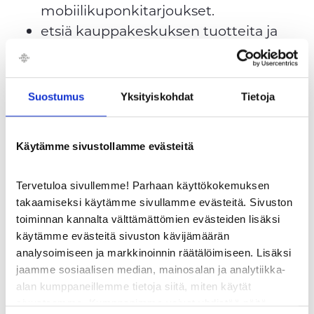
mobiilikuponkitarjoukset.
etsiä kauppakeskuksen tuotteita ja
palveluita haku-toiminnon avulla.
lukea kauppakeskuksen uutiset sekä
antaa palautetta myymälöille.
Suostumus
Yksityiskohdat
Tietoja
käyttää opastekarttaa ja paikannusta.
katsoa lounaslistat.
Käytämme sivustollamme evästeitä
LIITY SISÄPIIRIIN JA HARPPAA
Tervetuloa sivullemme! Parhaan käyttökokemuksen
VIP-TASOLLE!
takaamiseksi käytämme sivullamme evästeitä. Sivuston
toiminnan kannalta välttämättömien evästeiden lisäksi
käytämme evästeitä sivuston kävijämäärän
Joko kuulut Veturilaisten sisäpiiriin? Nyt
analysoimiseen ja markkinoinnin räätälöimiseen. Lisäksi
jos koskaan kannattaa olla Veturilainen,
jaamme sosiaalisen median, mainosalan ja analytiikka-
sillä hemmottelemme kanta-
alan kumppaneillemme tietoja siitä, miten käytät
sivustoamme. Kumppanimme voivat yhdistää näitä
asiakkaitamme aivan uudenlaisella tavalla!