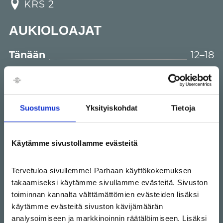
KRS 2
AUKIOLOAJAT
Tänään
12–18
ma-pe
10–20
la
10–18
Suostumus
Yksityiskohdat
Tietoja
su
12–18
Käytämme sivustollamme evästeitä
Halonen.fi
Tervetuloa sivullemme! Parhaan käyttökokemuksen
takaamiseksi käytämme sivullamme evästeitä. Sivuston
+358 20 742 7945
toiminnan kannalta välttämättömien evästeiden lisäksi
käytämme evästeitä sivuston kävijämäärän
analysoimiseen ja markkinoinnin räätälöimiseen. Lisäksi