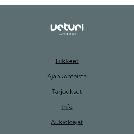
Liikkeet
Ajankohtaista
Tarjoukset
Info
Aukioloajat