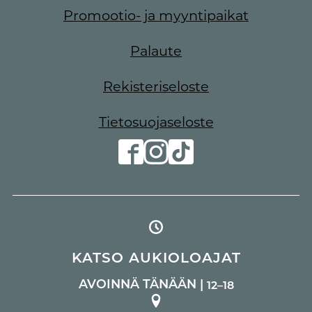
Promootio- ja myyntipaikat
Palaute
Rekisteriseloste
Tietosuojaseloste
KATSO AUKIOLOAJAT
AVOINNÄ TÄNÄÄN |
12–18