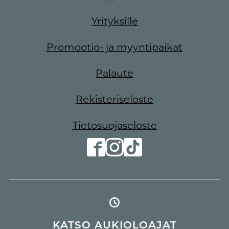
Yrityksille
Promootio- ja myyntipaikat
Palaute
Rekisteriseloste
Tietosuojaseloste
KATSO AUKIOLOAJAT