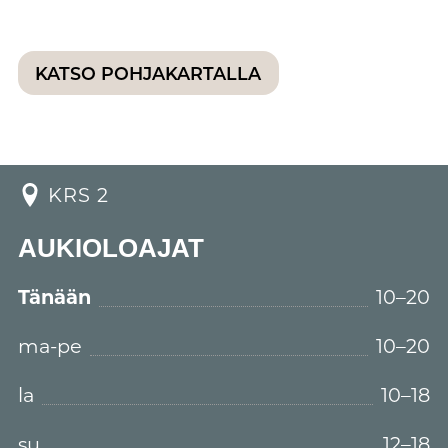
KATSO POHJAKARTALLA
KRS 2
AUKIOLOAJAT
Tänään
10–20
ma-pe
10–20
la
10–18
su
12–18