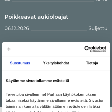
Poikkeavat aukioloajat
06.12.2026
Suljettu
Cubus.com/fi
p22@cubus.com
Suostumus
Yksityiskohdat
Tietoja
+358401265622
Käytämme sivustollamme evästeitä
Tervetuloa sivullemme! Parhaan käyttökokemuksen
takaamiseksi käytämme sivullamme evästeitä. Sivuston
toiminnan kannalta välttämättömien evästeiden lisäksi