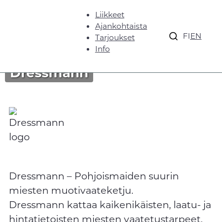
Liikkeet
Ajankohtaista
FI
EN
Tarjoukset
Info
Dressmann
Dressmann – Pohjoismaiden suurin
miesten muotivaateketju.
Dressmann kattaa kaikenikäisten, laatu- ja
hintatietoisten miesten vaatetustarpeet.