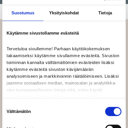
Suostumus
Yksityiskohdat
Tietoja
Käytämme sivustollamme evästeitä
LIIKKEEN TARJOUKSET
Tervetuloa sivullemme! Parhaan käyttökokemuksen
takaamiseksi käytämme sivullamme evästeitä. Sivuston
toiminnan kannalta välttämättömien evästeiden lisäksi
käytämme evästeitä sivuston kävijämäärän
analysoimiseen ja markkinoinnin räätälöimiseen. Lisäksi
jaamme sosiaalisen median, mainosalan ja analytiikka-
alan kumppaneillemme tietoja siitä, miten käytät
sivustoamme. Kumppanimme voivat yhdistää näitä
tietoja muihin tietoihin, joita olet antanut heille tai joita on
Suostumuksen
kerätty, kun olet käyttänyt heidän palvelujaan.
Välttämätön
valinta
Google Analytics kerää tietoa myös kävijöiden