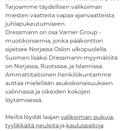
Tarjoamme täydellisen valikoiman
miesten vaatteita vapaa-ajanvaatteista
juhlapukeutumiseen.
Dressmann on osa Varner Group -
muotikonsernia, jonka pääkonttori
sijaitsee Norjassa Oslon ulkopuolella.
Suomen lisäksi Dressmann-myymälöitä
on Norjassa, Ruotsissa, ja Islannissa.
Ammattitaitoinen henkilökuntamme
auttaa mielellään asukokonaisuuksien
valinnassa ja oikeiden kokojen
löytämisessä.
Meiltä löydät laajan
valikoiman pukuja
,
tyylikkäitä neuleita
.ja
kauluspaitoja