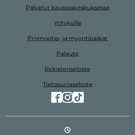
Palvelut kauppakeskuksessa
Yrityksille
Promootio- ja myyntipaikat
Palaute
Rekisteriseloste
Tietosuojaseloste