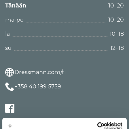
Tänään
10–20
ma-pe
10–20
la
10–18
su
12–18
Dressmann.com/fi
+358 40 199 5759