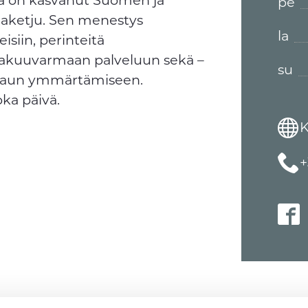
pe
olaketju. Sen menestys
la
isiin, perinteitä
 takuuvarmaan palveluun sekä –
su
amaun ymmärtämiseen.
oka päivä.
K
+