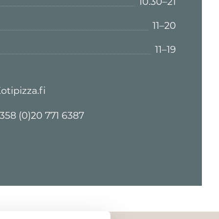
10.30–21
11–20
11–19
otipizza.fi
358 (0)20 771 6387