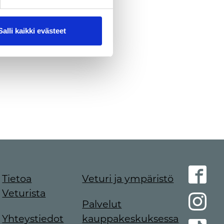
Salli kaikki evästeet
Tietoa
Veturi ja ympäristö
Veturista
Palvelut
Yhteystiedot
kauppakeskuksessa