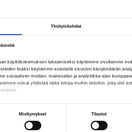
UKSET
Yksityiskohdat
Ei näytettävää sisältöä juuri nyt
ästeitä
haan käyttökokemuksen takaamiseksi käytämme sivullamme eväst
ästeiden lisäksi käytämme evästeitä sivuston kävijämäärän anal
me sosiaalisen median, mainosalan ja analytiikka-alan kumppanei
e voivat yhdistää näitä tietoja muihin tietoihin, joita olet antan
velujaan.
 myös kävijöiden kiinnostuksen kohteista sen perusteella millaisil
work -verkostossa sekä tämän datan perusteella arvioi kävijän 
Mieltymykset
Tilastot
yymia tietoa kävijäryhmien oletetuista kiinnostuksen kohteista s
erailluista sivustoista tai yksittäisistä kävijöistä ei kerätä."