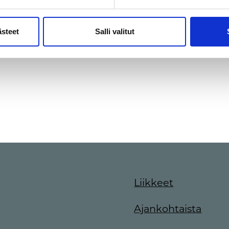
ästeet
Salli valitut
Liikkeet
Ajankohtaista