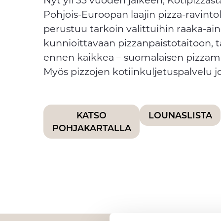
Pohjois-Euroopan laajin pizza-ravint
perustuu tarkoin valittuihin raaka-aine
kunnioittavaan pizzanpaistotaitoon,
ennen kaikkea – suomalaisen pizz
Myös pizzojen kotiinkuljetuspalvelu j
KATSO
LOUNASLISTA
POHJAKARTALLA