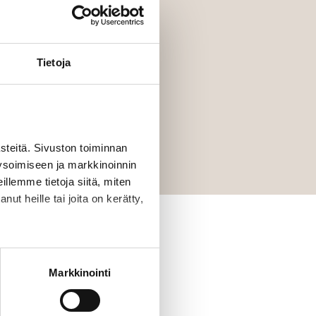
Tietoja
eitä. Sivuston toiminnan
ysoimiseen ja markkinoinnin
llemme tietoja siitä, miten
ut heille tai joita on kerätty,
la sivustoilla kävijän selain
demografia-tietoja. Google
Markkinointi
ekä kävijäryhmien oletetuista