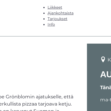
Liikkeet
Ajankohtaista
Tarjoukset
Info
K
A
Tän
e Grönblomin ajatukselle, että
ma-
rkullista pizzaa tarjoava ketju.
sta on kasvanut Suomen ja