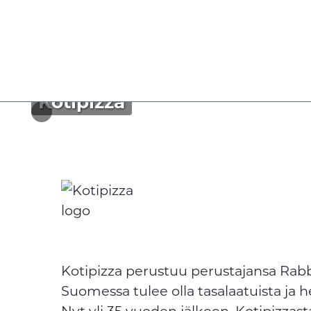
Kotipizza
Kotipizza perustuu perustajansa Rabb
Suomessa tulee olla tasalaatuista ja he
Nyt yli 35 vuoden jälkeen, Kotipizza