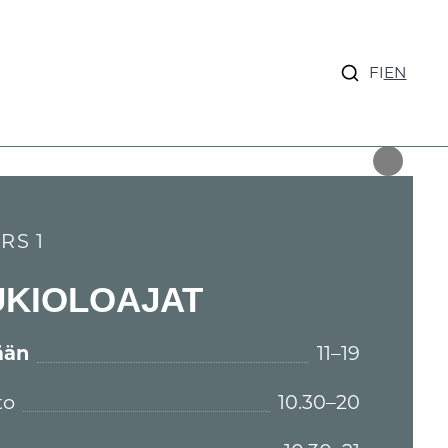
FI
EN
RS 1
UKIOLOAJAT
ään
11–19
to
10.30–20