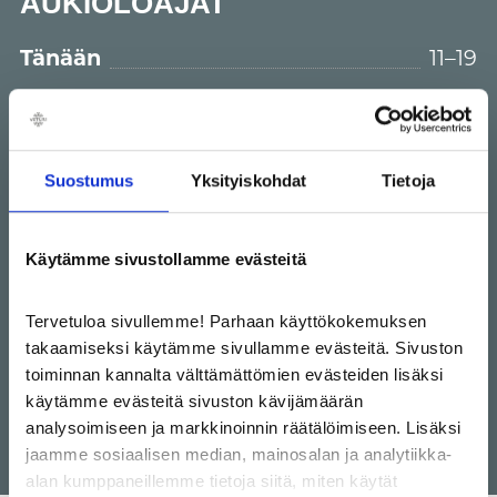
AUKIOLOAJAT
Tänään
11–19
ma-pe
10.30–20
la-su
11–19
Suostumus
Yksityiskohdat
Tietoja
Ravintolamalacca.com
Käytämme sivustollamme evästeitä
+358 44 5931104
Tervetuloa sivullemme! Parhaan käyttökokemuksen
takaamiseksi käytämme sivullamme evästeitä. Sivuston
toiminnan kannalta välttämättömien evästeiden lisäksi
käytämme evästeitä sivuston kävijämäärän
analysoimiseen ja markkinoinnin räätälöimiseen. Lisäksi
jaamme sosiaalisen median, mainosalan ja analytiikka-
alan kumppaneillemme tietoja siitä, miten käytät