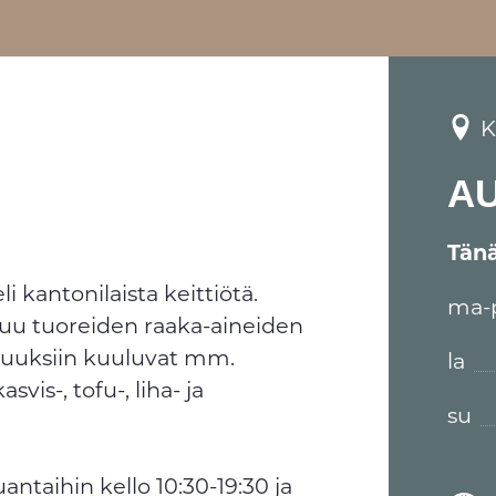
K
A
Tän
 kantonilaista keittiötä.
ma-
tuu tuoreiden raaka-aineiden
isuuksiin kuuluvat mm.
la
is-, tofu-, liha- ja
su
antaihin kello 10:30-19:30 ja