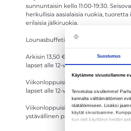
sunnuntaisin kello 11:00-19:30. Seis
herkullisia aasialaisia ruokia, tuorett
erilaisia jälkiruokia.
Lounasbuffetin hinta:
Arkisin 13,50 €
Suostumus
lapset alle 12-vuotiaat 8,20 € ja alle 4
Käytämme sivustollamme ev
Viikonloppuisin 16,50 €
lapset alle 12-vuotiaat 8,50 € ja alle 4
Tervetuloa sivullemme! Par
kannalta välttämättömien ev
räätälöimiseen. Lisäksi jaam
Viikonloppuisin ja iltapäivisin on myös
käytät sivustoamme. Kumppanimm
ystävällinen palvelu ovat meidän ydin
kun olet käyttänyt heidän pal