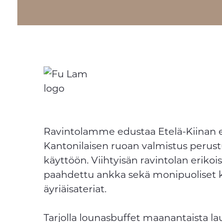
Ravintolamme edustaa Etelä-Kiinan eli
Kantonilaisen ruoan valmistus perus
käyttöön. Viihtyisän ravintolan eriko
paahdettu ankka sekä monipuoliset kasv
äyriäisateriat.
Tarjolla lounasbuffet maanantaista lau