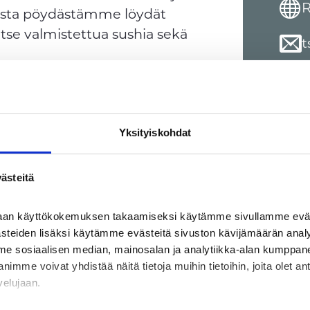
R
ovasta pöydästämme löydät
a itse valmistettua sushia sekä
t
+
Yksityiskohdat
-vuotiaat 6,50 €
ästeitä
-vuotiaat 6,80 €
haan käyttökokemuksen takaamiseksi käytämme sivullamme eväst
ästeiden lisäksi käytämme evästeitä sivuston kävijämäärän anal
me sosiaalisen median, mainosalan ja analytiikka-alan kumppanei
 tarjouksia. Edulliset hinnat ja
e voivat yhdistää näitä tietoja muihin tietoihin, joita olet antan
asioita.
velujaan.