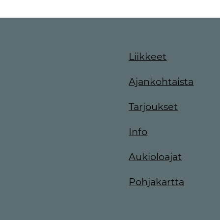
Liikkeet
Ajankohtaista
Tarjoukset
Info
Aukioloajat
Pohjakartta