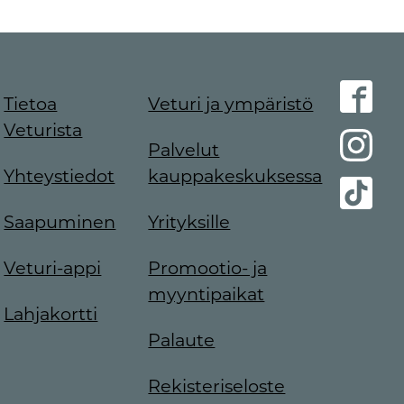
Tietoa
Veturi ja ympäristö
Veturista
Palvelut
Yhteystiedot
kauppakeskuksessa
Saapuminen
Yrityksille
Veturi-appi
Promootio- ja
myyntipaikat
Lahjakortti
Palaute
Rekisteriseloste