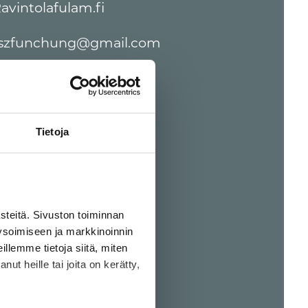
avintolafulam.fi
szfunchung@gmail.com
35853558888
Tietoja
eitä. Sivuston toiminnan
ysoimiseen ja markkinoinnin
llemme tietoja siitä, miten
ut heille tai joita on kerätty,