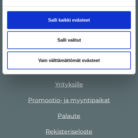
demografia-tiedoista. Tietoa vierailluista sivustoista tai
Saapuminen
yksittäisistä kävijöistä ei kerätä."
Salli kaikki evästeet
Veturi-appi
Lahjakortti
Salli valitut
Veturi ja ympäristö
Vain välttämättömät evästeet
Palvelut kauppakeskuksessa
Yrityksille
Promootio- ja myyntipaikat
Palaute
Rekisteriseloste