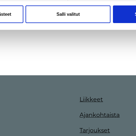
ästeet
Salli valitut
Liikkeet
Ajankohtaista
Tarjoukset