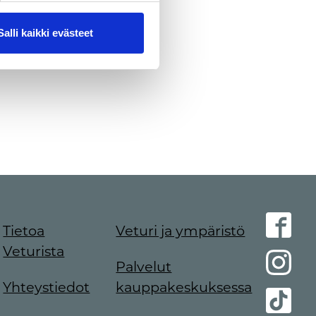
Salli kaikki evästeet
Tietoa
Veturi ja ympäristö
Veturista
Palvelut
Yhteystiedot
kauppakeskuksessa