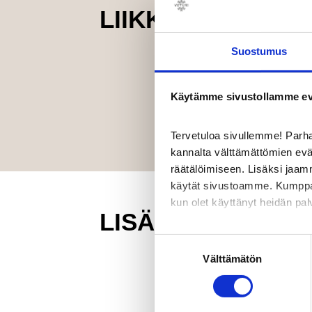
LIIKKEEN TARJO
Suostumus
Käytämme sivustollamme ev
Tervetuloa sivullemme! Par
kannalta välttämättömien ev
räätälöimiseen. Lisäksi jaam
käytät sivustoamme. Kumppanimm
kun olet käyttänyt heidän pal
LISÄÄ LIIKKEITÄ
Google Analytics kerää tietoa
Suostumuksen
on käynyt Google Display Net
Välttämätön
valinta
Analyticsiin kertyy vain anon
demografia-tiedoista. Tietoa vi