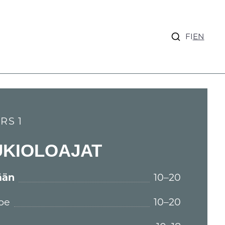
FI
EN
RS 1
UKIOLOAJAT
ään
10–20
pe
10–20