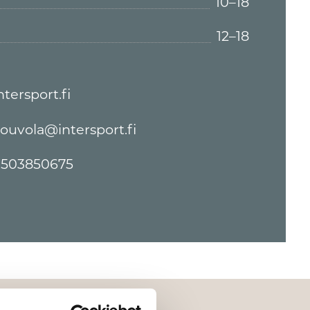
10–18
12–18
ntersport.fi
ouvola@intersport.fi
503850675