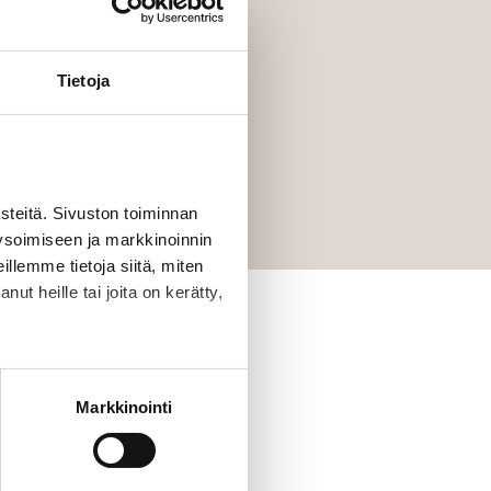
Tietoja
eitä. Sivuston toiminnan
ysoimiseen ja markkinoinnin
llemme tietoja siitä, miten
ut heille tai joita on kerätty,
la sivustoilla kävijän selain
demografia-tietoja. Google
Markkinointi
ekä kävijäryhmien oletetuista