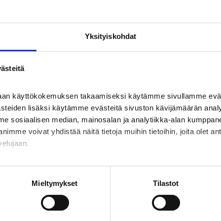
UKSET
Yksityiskohdat
Ei näytettävää sisältöä juuri nyt
ästeitä
haan käyttökokemuksen takaamiseksi käytämme sivullamme eväst
ästeiden lisäksi käytämme evästeitä sivuston kävijämäärän anal
me sosiaalisen median, mainosalan ja analytiikka-alan kumppanei
e voivat yhdistää näitä tietoja muihin tietoihin, joita olet antan
velujaan.
 myös kävijöiden kiinnostuksen kohteista sen perusteella millaisil
work -verkostossa sekä tämän datan perusteella arvioi kävijän 
Mieltymykset
Tilastot
yymia tietoa kävijäryhmien oletetuista kiinnostuksen kohteista s
erailluista sivustoista tai yksittäisistä kävijöistä ei kerätä."