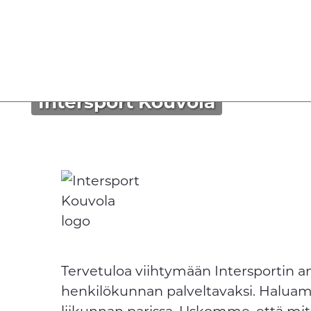
Intersport Kouvola
Tervetuloa viihtymään Intersportin a
henkilökunnan palveltavaksi. Haluam
liikunnan parissa. Uskomme, että mi