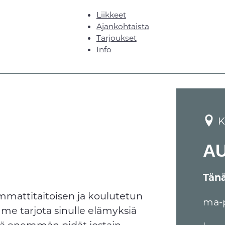
Liikkeet
Ajankohtaista
Tarjoukset
Info
K
A
Tän
mmattitaitoisen ja koulutetun
ma-
me tarjota sinulle elämyksiä
tä enemmän pidät jostain