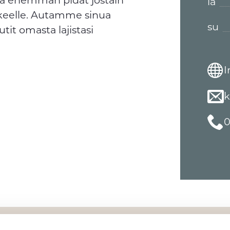
la
ikkeelle. Autamme sinua
su
tit omasta lajistasi
I
k
0