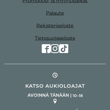
Promootio- ja myyntipaikat
Palaute
Rekisteriseloste
Tietosuojaseloste
KATSO AUKIOLOAJAT
AVOINNÄ TÄNÄÄN |
10–18