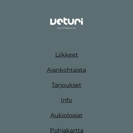
Liikkeet
Ajankohtaista
Tarjoukset
Info
Aukioloajat
Pohjakartta