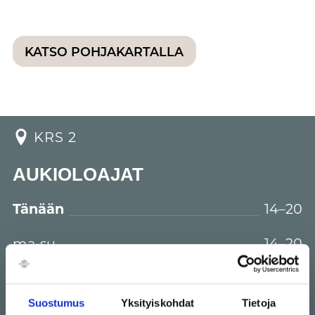
KATSO POHJAKARTALLA
KRS 2
AUKIOLOAJAT
Tänään
14–20
ma-su
14–20
Kino123.fi
Suostumus
Yksityiskohdat
Tietoja