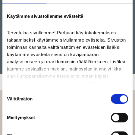
info@kino123.fi
Käytämme sivustollamme evästeitä
+358 (0) 440 321 321
Tervetuloa sivullemme! Parhaan käyttökokemuksen
takaamiseksi käytämme sivullamme evästeitä. Sivuston
toiminnan kannalta välttämättömien evästeiden lisäksi
käytämme evästeitä sivuston kävijämäärän
analysoimiseen ja markkinoinnin räätälöimiseen. Lisäksi
jaamme sosiaalisen median, mainosalan ja analytiikka-
alan kumppaneillemme tietoja siitä, miten käytät
sivustoamme. Kumppanimme voivat yhdistää näitä
tietoja muihin tietoihin, joita olet antanut heille tai joita on
Suostumuksen
kerätty, kun olet käyttänyt heidän palvelujaan.
Välttämätön
valinta
LIIKKEEN TARJOUKSET
Google Analytics kerää tietoa myös kävijöiden
Mieltymykset
kiinnostuksen kohteista sen perusteella millaisilla
sivustoilla kävijän selain on käynyt Google Display
Network -verkostossa sekä tämän datan perusteella