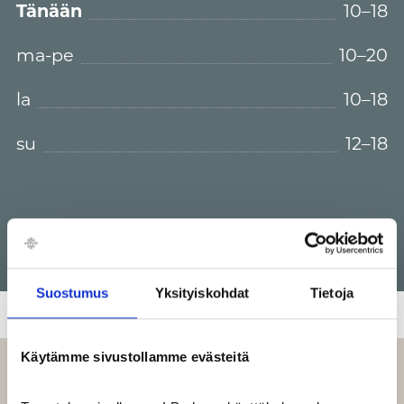
Tänään
10–18
ma-pe
10–20
la
10–18
su
12–18
Suostumus
Yksityiskohdat
Tietoja
Käytämme sivustollamme evästeitä
LIIKKEEN TARJOUKSET