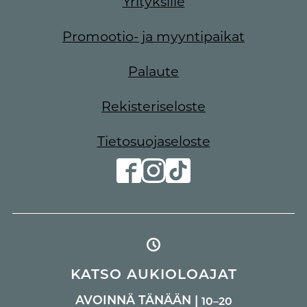
Yrityksille
Promootio- ja myyntipaikat
Palaute
Rekisteriseloste
Tietosuojaseloste
KATSO AUKIOLOAJAT
AVOINNÄ TÄNÄÄN |
10–20