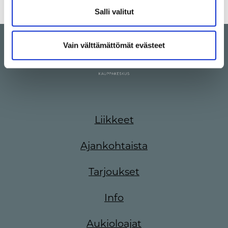
Salli valitut
Vain välttämättömät evästeet
Liikkeet
Ajankohtaista
Tarjoukset
Info
Aukioloajat