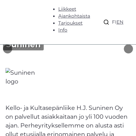
Liikkeet
Ajankohtaista
FI
EN
Tarjoukset
Info
Suninen
Kello- ja Kultasepänliike H.J. Suninen Oy
on palvellut asiakkaitaan jo yli 100 vuoden
ajan. Perheyrityksellemme on alusta asti
ollut etusijalla erinomainen palvelu ja