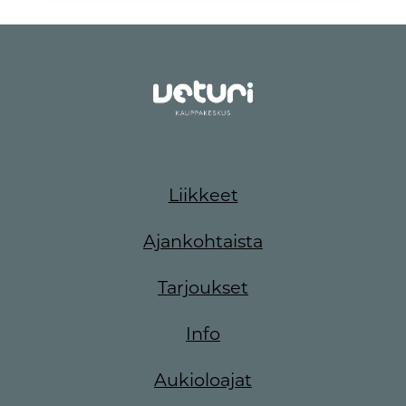
Liikkeet
Ajankohtaista
Tarjoukset
Info
Aukioloajat