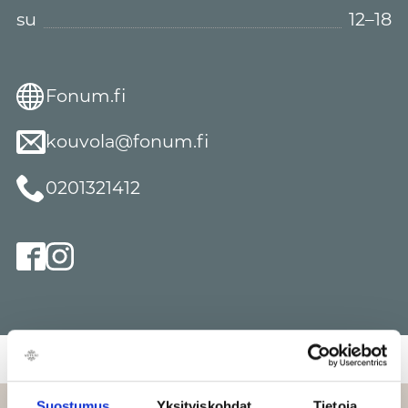
su
12–18
Fonum.fi
kouvola@fonum.fi
0201321412
Suostumus
Yksityiskohdat
Tietoja