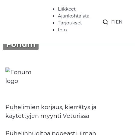
Liikkeet
Ajankohtaista
FI
EN
Tarjoukset
Info
Fonum
Puhelimien korjaus, kierrätys ja
käytettyjen myynti Veturissa
Puhelinhuoltoa nopeasti, ilman