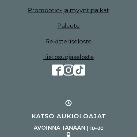
Promootio- ja myyntipaikat
Palaute
Rekisteriseloste
Tietosuojaseloste
KATSO AUKIOLOAJAT
AVOINNÄ TÄNÄÄN |
10–20