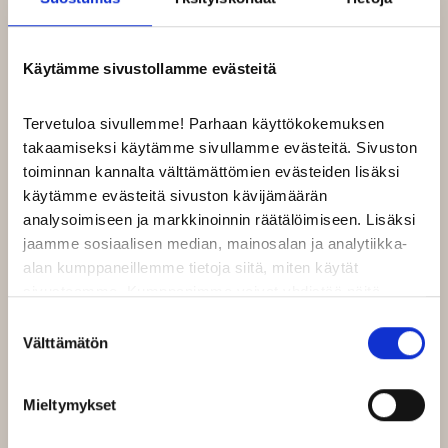
LIIKKEEN TARJOUKSET
Käytämme sivustollamme evästeitä
Tervetuloa sivullemme! Parhaan käyttökokemuksen
takaamiseksi käytämme sivullamme evästeitä. Sivuston
toiminnan kannalta välttämättömien evästeiden lisäksi
käytämme evästeitä sivuston kävijämäärän
analysoimiseen ja markkinoinnin räätälöimiseen. Lisäksi
jaamme sosiaalisen median, mainosalan ja analytiikka-
alan kumppaneillemme tietoja siitä, miten käytät
sivustoamme. Kumppanimme voivat yhdistää näitä
tietoja muihin tietoihin, joita olet antanut heille tai joita on
Suostumuksen
kerätty, kun olet käyttänyt heidän palvelujaan.
Välttämätön
valinta
Google Analytics kerää tietoa myös kävijöiden
Mieltymykset
kiinnostuksen kohteista sen perusteella millaisilla
sivustoilla kävijän selain on käynyt Google Display