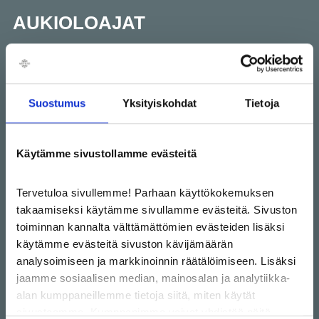
AUKIOLOAJAT
Tänään
10–20
ma-pe
10–20
Suostumus
Yksityiskohdat
Tietoja
la
10–18
Käytämme sivustollamme evästeitä
su
12–18
Tervetuloa sivullemme! Parhaan käyttökokemuksen
takaamiseksi käytämme sivullamme evästeitä. Sivuston
Instru.fi
toiminnan kannalta välttämättömien evästeiden lisäksi
käytämme evästeitä sivuston kävijämäärän
kouvola.veturi@instru.fi
analysoimiseen ja markkinoinnin räätälöimiseen. Lisäksi
jaamme sosiaalisen median, mainosalan ja analytiikka-
+358 (0)20 332814
alan kumppaneillemme tietoja siitä, miten käytät
sivustoamme. Kumppanimme voivat yhdistää näitä